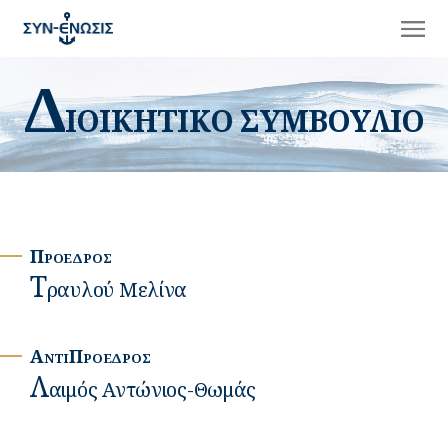
Δ
ΙΟΙΚΗΤΙΚΟ ΣΥΜΒΟΥΛΙΟ
Προεδρος
T
Ραυλού Μελίνα
ΑντιΠροεδρος
Λ
Αιμός Αντώνιος-Θωμάς