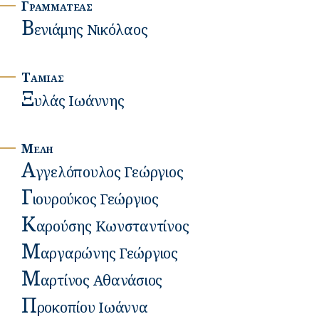
Γραμματεας
Β
Ενιάμης Νικόλαος
Tαμιας
Ξ
Υλάς Ιωάννης
Μελη
Α
Γγελόπουλος Γεώργιος
Γ
Ιουρούκος Γεώργιος
Κ
Αρούσης Κωνσταντίνος
Μ
Αργαρώνης Γεώργιος
Μ
Αρτίνος Αθανάσιος
Π
Ροκοπίου Ιωάννα