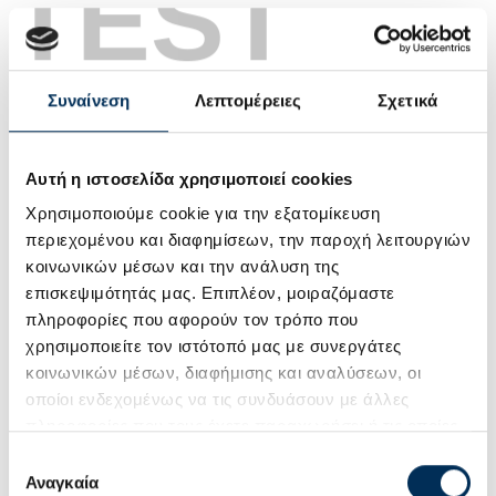
TEST
Συναίνεση
Λεπτομέρειες
Σχετικά
Αυτή η ιστοσελίδα χρησιμοποιεί cookies
Χρησιμοποιούμε cookie για την εξατομίκευση
περιεχομένου και διαφημίσεων, την παροχή λειτουργιών
κοινωνικών μέσων και την ανάλυση της
επισκεψιμότητάς μας. Επιπλέον, μοιραζόμαστε
πληροφορίες που αφορούν τον τρόπο που
χρησιμοποιείτε τον ιστότοπό μας με συνεργάτες
κοινωνικών μέσων, διαφήμισης και αναλύσεων, οι
οποίοι ενδεχομένως να τις συνδυάσουν με άλλες
πληροφορίες που τους έχετε παραχωρήσει ή τις οποίες
έχουν συλλέξει σε σχέση με την από μέρους σας χρήση
Επιλογή
των υπηρεσιών τους.
Αναγκαία
συγκατάθεσης